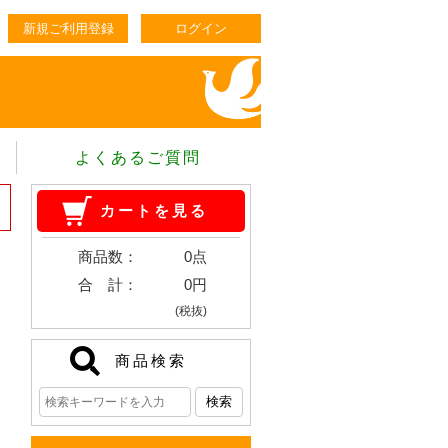
新規ご利用登録
ログイン
よくあるご質問
カートを見る
商品数：
0点
合 計：
0円
(税抜)
商品検索