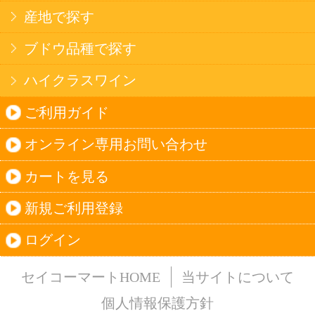
法令に従って、20歳未満の方への酒類のご注文
はお受けできません。
また、酒類を受取に来られた方が20歳未満の場
合は、酒類のお渡しをお断りしております。
表示：スマートフォン｜
PC版
このサイトは、企業の実在証明と通信の暗号化
のため、サイバートラストの
サーバ証明書
を導
入しています。
Trusted Webシールをクリックして、検証結果を
ご確認いただけます。