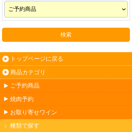
お取り寄せワイン
種類で探す
産地で探す
ブドウ品種で探す
ハイクラスワイン
ご利用ガイド
オンライン専用お問い合わせ
カートを見る
新規ご利用登録
ログイン
セイコーマートHOME
当サイトについて
個人情報保護方針
©Secoma Company, Ltd. 2016 All rights reserved.
20歳未満の方の酒類の購入や、飲酒は法律で禁
じられています。