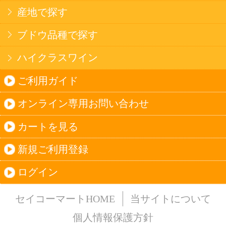
法令に従って、20歳未満の方への酒類のご注文
はお受けできません。
また、酒類を受取に来られた方が20歳未満の場
合は、酒類のお渡しをお断りしております。
表示：スマートフォン｜
PC版
このサイトは、企業の実在証明と通信の暗号化
のため、サイバートラストの
サーバ証明書
を導
入しています。
Trusted Webシールをクリックして、検証結果を
ご確認いただけます。