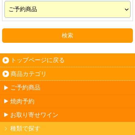
お取り寄せワイン
種類で探す
産地で探す
ブドウ品種で探す
ハイクラスワイン
ご利用ガイド
オンライン専用お問い合わせ
カートを見る
新規ご利用登録
ログイン
セイコーマートHOME
当サイトについて
個人情報保護方針
©Secoma Company, Ltd. 2016 All rights reserved.
20歳未満の方の酒類の購入や、飲酒は法律で禁
じられています。