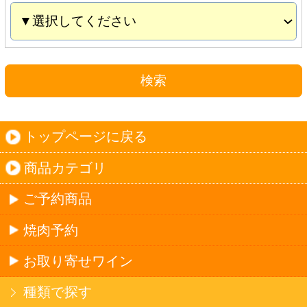
お取り寄せワイン
種類で探す
産地で探す
ブドウ品種で探す
ハイクラスワイン
ご利用ガイド
オンライン専用お問い合わせ
カートを見る
新規ご利用登録
ログイン
セイコーマートHOME
当サイトについて
個人情報保護方針
©Secoma Company, Ltd. 2016 All rights reserved.
20歳未満の方の酒類の購入や、飲酒は法律で禁
じられています。