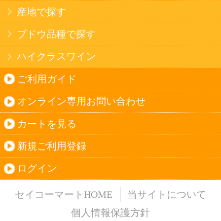
法令に従って、20歳未満の方への酒類のご注文
はお受けできません。
また、酒類を受取に来られた方が20歳未満の場
合は、酒類のお渡しをお断りしております。
表示：スマートフォン｜
PC版
このサイトは、企業の実在証明と通信の暗号化
のため、サイバートラストの
サーバ証明書
を導
入しています。
Trusted Webシールをクリックして、検証結果を
ご確認いただけます。