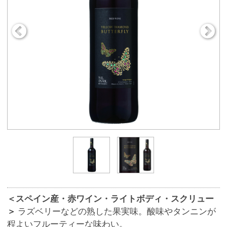
＜スペイン産・赤ワイン・ライトボディ・スクリュー
＞
ラズベリーなどの熟した果実味。酸味やタンニンが
程よいフルーティーな味わい。
商品番号
9061
480円
販売価格
(税込 528.
円)
00
数 量
※この商品は、数量 50 まで注文できます。
お気に入りに追加
ワイン名