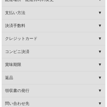
スラナ 白
スラナ スパークリング ブリュ
ット オーガニック
480円
598円
(税込528.
円)
(税込657.
円)
00
80
この商品を買った人はこんな商品
も買っています
ジーセブン カベルネ・ソー
カヴァ グランバロン ブリ