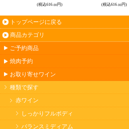
©Secoma Company, Ltd. 2016 All rights reserved.
20歳未満の方の酒類の購入や、飲酒は法律で禁
じられています。
法令に従って、20歳未満の方への酒類のご注文
はお受けできません。
また、酒類を受取に来られた方が20歳未満の場
合は、酒類のお渡しをお断りしております。
表示：スマートフォン｜
PC版
このサイトは、企業の実在証明と通信の暗号化
のため、サイバートラストの
サーバ証明書
を導
入しています。
Trusted Webシールをクリックして、検証結果を
ご確認いただけます。