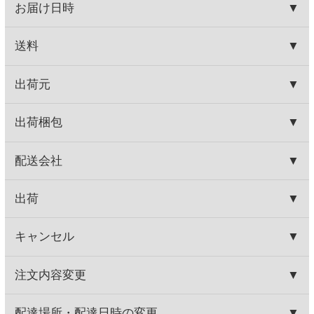
ご了承ください。
HOME
お取り寄せワイン
産地で探す
スペイン産
イエローダイヤモンドバタフライ
HOME
お取り寄せワイン
ブドウ品種で探す
テンプラニーリョ
イエローダイヤモンドバタフライ
HOME
お取り寄せワイン
種類で探す
赤ワイン
かろやかライトボディ
イエローダイヤモンドバタフライ
関連商品
グランバロン ノンアルコー
フィンカ デ ザラメーニャ
ル スパークリング
980円
490円
(税込1,058.
円)
(税込539.
円)
40
00