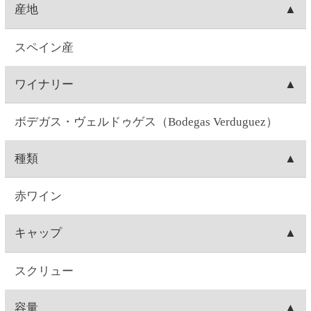
ぶどう品種
テンプラニーリョ40％、ティント・ヴェラスコ
30％、グルナッシュ30％
味
ライトボディ
味わい
ラズベリーなどの熟した果実味。酸味やタンニンが
程よいフルーティーな味わい。
飲みごろ温度
16～18℃
注意事項
飲酒運転は法律で禁じられています。妊娠中や授乳
期の飲酒は、胎児・乳児の発育に悪影響を与えるお
それがあります。お酒は20歳になってから。※商品
ラベルは変更する場合があります。※実際に届くワ