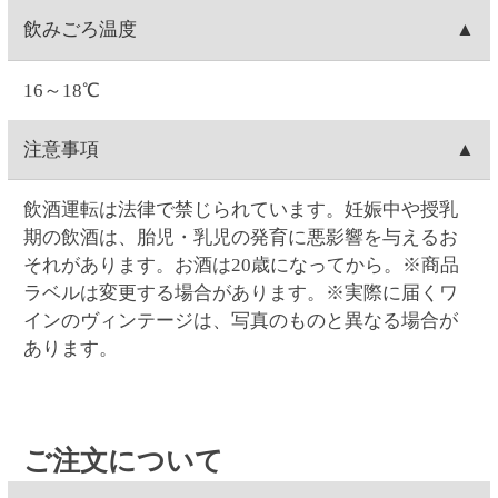
17:00まで対応可能です。
(23:59)まで
こちら
から可能です。一度キャンセルし
0時を過ぎますと出荷システムにご注文データが自動
てから再注文をお願い致します。
お客様ご自身で操作される場合は、ご注文の当日中
支払い方法
連携され出荷準備に入る為、キャンセルができませ
Web・お電話でのご連絡の場合は、ご注文日の9:00～
(23:59)まで
こちら
から可能です。一度キャンセルし
ん
17:00まで対応可能です。
てから再注文をお願い致します。
クレジットカード(1回払いのみ)、代金引換、コンビ
決済手数料
0時を過ぎますと出荷システムにご注文データが自動
Web・お電話でのご連絡の場合は、ご注文日の9:00～
ニ決済(事前決済)の3つから選択できます。
連携され出荷準備に入る為、内容変更ができませ
17:00まで対応可能です。
代金引換、コンビニ決済(事前決済)でのお支払いの場
ん。
クレジットカード
0時を過ぎますと出荷システムにご注文データが自動
合、商品代金に加え決済手数料をご負担いただきま
連携され出荷準備に入る為、配達場所・配達日時の
す(クレジットカードでのお支払いでは、決済手数料
VISA・MASTER・JCB・ダイナース・アメックスの
変更ができません。
コンビニ決済
はかかりません)。
各カードがご利用頂けます。
【代金引換の決済手数料】一律300円(税込330.00円)
クレジットカードのご利用日は、当サイトでお支払
コンビニは、セイコーマート・ファミリーマート・
賞味期限
【コンビニ決済の決済手数料】一律140円(税込154.00
い手続きを行った日付となります。お受取り日とは
ローソン・ミニストップ・デイリーヤマザキの5つか
円)
関係ありません。お引き落としはお客様とご利用カ
ら選択できます。コンビニ決済手数料はいずれも一
ワインの場合は賞味期限の表示はございません。
返品
ード会社のご契約に基づく期日となります。またキ
律140円(税込154.00円)です。
ャンセルの場合のご返金も同様、お客様とご利用カ
コンビニ決済の支払い期限はご注文翌日から5日間で
お客様のご都合による返品は原則としてお受けでき
ード会社のご契約に基づきます。
領収書の発行
す。5日間を過ぎると決済番号が削除され、自動キャ
ません。万一受け取った商品が、ご注文したものと
ンセル扱いとなります。例）8/1ご注文→8/6入金期限
異なっていた、あるいは破損・汚損など不良品であ
領収書の発行は、ログイン後に「お客様情報」の
問い合わせ先
ったなど、商品・品質に関するお問い合わせは、セ
「注文履歴」からご指定の注文を選択すると発行が
イコーマートご予約ダイヤル＜0120-51-5489＞へご
可能です。「領収書発行」をクリックして開かれる
お問い合わせはWeb問い合わせか電話にてお願い致し
連絡ください。(年末・年始を除く月～土曜日AM9:00
ウィンドウに宛名を入力後、表示される領収書を印
ます。
～PM5:00まで)
刷してください。クレジットカード決済の場合はご
●
Webお問い合わせ
（7営業日以内に入力アドレス宛
注文の翌日から発行可能となります。コンビニ支払
にEメールにて回答いたします）
いの場合はご入金されてから発行可能となります。
●セイコーマートご予約ダイヤル 0120-51-5489（年
代引きは発行できません。
末年始、祝日を除く月～土曜日 AM9:00～PM5:00ま
※ご入金日から4か月間発行が可能です。
で）