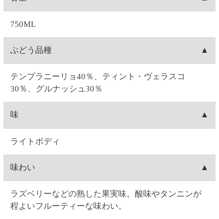
インのヴィンテージは、写真のものと異なる場合が
あります。
ご注文について
お届け日時
お届け日付は、ご注文日の7日後～28日後の間で選択
送料
可能です。時間は1)午前中、2)14:00～16:00、3)16:00
～18:00、4)18:00～20:00、5)19:00～21:00の5つから
1箱(最大12本入り)につき、全国一律550円(10%税込
出荷元
選択できます。
605.00円)の送料が発生します。12本単位のご購入で
※コンビニ決済を選択された場合は、コンビニへの
送料無料となります。例）ワイン3本ご注文→送料
北海道札幌市にあります、セイコーマートのグルー
出荷梱包
お支払日時によってはご指定日にお届けできないこ
550円(10%税込605.00円)。ワイン15本ご注文→12本
プ会社(セイコーフレッシュフーズ)からの出荷となり
とがございます。ご了承ください。
分は送料無料。3本分は送料550円(10%税込605.00
ます。
ワインの場合、本数によって、2本箱・6本箱・12本
配送会社
円)。ワイン24本ご注文→12本単位なので送料無料。
箱の段ボールに宛名状を貼りつけて配送致します。
日本郵便「ゆうパック」にて配送致します。配送会
出荷
社は選択できません。
お届け指定日がない場合は、注文日の翌日に出荷致
キャンセル
します(日曜を除く。注文翌日が日曜の場合は月曜出
荷になります)。お届け日時指定がある場合は、お届
お客様ご自身で操作される場合は、ご注文の当日中
注文内容変更
け指定日の1週間前に出荷します。
(23:59)まで
こちら
から可能です。
Web・お電話でのご連絡の場合は、ご注文日の9:00～
お客様ご自身で操作される場合は、ご注文の当日中
配達場所・配達日時の変更