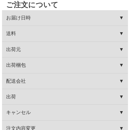
代引きは発行できません。
末年始を除く月～土曜日 AM9:00～PM5:00まで）
※ご入金日から4か月間発行が可能です。
ご了承ください。
HOME
お取り寄せワイン
種類で探す
赤ワイン
バランスミディアム
ジーセブン カルメネーレ
HOME
お取り寄せワイン
産地で探す
チリ産
ジーセブン カルメネーレ
関連商品
オー ブランヴィル グラン
テヌータ ヴァッレ デッ
レゼルヴ
レ フェルレ
900円
2,980円
(税込990.
円)
(税込3,278.
円)
00
00