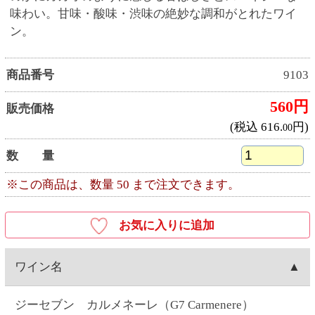
ワイン名
ジーセブン カルメネーレ（G7 Carmenere）
産地
チリ産
ワイナリー
ビーニャ・デル・ペドリガル（Vina del Pedregal）
種類
赤ワイン
キャップ
スクリュー
容量
750ML