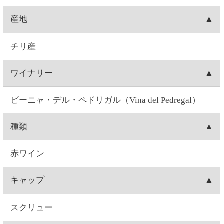
ぶどう品種
カルメネーレ
味
ミディアムボディ
味わい
フレッシュながらもしっかりとしたインパクト。ほ
のかにカカオのように感じる香ばしさとスパイシー
な味わい。甘味・酸味・渋味の絶妙な調和がとれた
ワイン。
飲みごろ温度
16～18℃
注意事項
飲酒運転は法律で禁じられています。妊娠中や授乳
期の飲酒は、胎児・乳児の発育に悪影響を与えるお