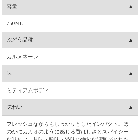
それがあります。お酒は20歳になってから。※商品
ラベルは変更する場合があります。※実際に届くワ
インのヴィンテージは、写真のものと異なる場合が
あります。
ご注文について
お届け日時
お届け日付は、ご注文日の7日後～28日後の間で選択
送料
可能です。時間は1)午前中、2)14:00～16:00、3)16:00
～18:00、4)18:00～20:00、5)19:00～21:00の5つから
1箱(最大12本入り)につき、全国一律550円(10%税込
出荷元
選択できます。
605.00円)の送料が発生します。12本単位のご購入で
※コンビニ決済を選択された場合は、コンビニへの
送料無料となります。例）ワイン3本ご注文→送料
北海道札幌市にあります、セイコーマートのグルー
出荷梱包
お支払日時によってはご指定日にお届けできないこ
550円(10%税込605.00円)。ワイン15本ご注文→12本
プ会社(セイコーフレッシュフーズ)からの出荷となり
とがございます。ご了承ください。
分は送料無料。3本分は送料550円(10%税込605.00
ます。
ワインの場合、本数によって、2本箱・6本箱・12本
配送会社
円)。ワイン24本ご注文→12本単位なので送料無料。
箱の段ボールに宛名状を貼りつけて配送致します。
日本郵便「ゆうパック」にて配送致します。配送会
出荷
社は選択できません。
お届け指定日がない場合は、注文日の翌日に出荷致
キャンセル
します(日曜を除く。注文翌日が日曜の場合は月曜出
荷になります)。お届け日時指定がある場合は、お届
お客様ご自身で操作される場合は、ご注文の当日中
注文内容変更