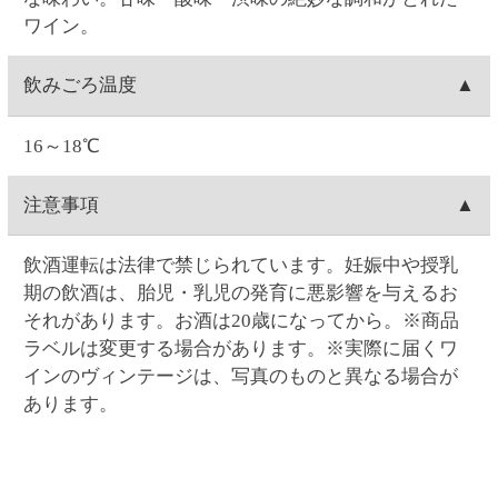
け指定日の1週間前に出荷します。
(23:59)まで
こちら
から可能です。
Web・お電話でのご連絡の場合は、ご注文日の9:00～
お客様ご自身で操作される場合は、ご注文の当日中
配達場所・配達日時の変更
17:00まで対応可能です。
(23:59)まで
こちら
から可能です。一度キャンセルし
0時を過ぎますと出荷システムにご注文データが自動
てから再注文をお願い致します。
お客様ご自身で操作される場合は、ご注文の当日中
支払い方法
連携され出荷準備に入る為、キャンセルができませ
Web・お電話でのご連絡の場合は、ご注文日の9:00～
(23:59)まで
こちら
から可能です。一度キャンセルし
ん
17:00まで対応可能です。
てから再注文をお願い致します。
クレジットカード(1回払いのみ)、代金引換、コンビ
決済手数料
0時を過ぎますと出荷システムにご注文データが自動
Web・お電話でのご連絡の場合は、ご注文日の9:00～
ニ決済(事前決済)の3つから選択できます。
連携され出荷準備に入る為、内容変更ができませ
17:00まで対応可能です。
代金引換、コンビニ決済(事前決済)でのお支払いの場
ん。
クレジットカード
0時を過ぎますと出荷システムにご注文データが自動
合、商品代金に加え決済手数料をご負担いただきま
連携され出荷準備に入る為、配達場所・配達日時の
す(クレジットカードでのお支払いでは、決済手数料
VISA・MASTER・JCB・ダイナース・アメックスの
変更ができません。
コンビニ決済
はかかりません)。
各カードがご利用頂けます。
【代金引換の決済手数料】一律300円(税込330.00円)
クレジットカードのご利用日は、当サイトでお支払
コンビニは、セイコーマート・ファミリーマート・
賞味期限
【コンビニ決済の決済手数料】一律140円(税込154.00
い手続きを行った日付となります。お受取り日とは
ローソン・ミニストップ・デイリーヤマザキの5つか
円)
関係ありません。お引き落としはお客様とご利用カ
ら選択できます。コンビニ決済手数料はいずれも一
ワインの場合は賞味期限の表示はございません。
返品
ード会社のご契約に基づく期日となります。またキ
律140円(税込154.00円)です。
ャンセルの場合のご返金も同様、お客様とご利用カ
コンビニ決済の支払い期限はご注文翌日から5日間で
お客様のご都合による返品は原則としてお受けでき
ード会社のご契約に基づきます。
領収書の発行
す。5日間を過ぎると決済番号が削除され、自動キャ
ません。万一受け取った商品が、ご注文したものと
ンセル扱いとなります。例）8/1ご注文→8/6入金期限
異なっていた、あるいは破損・汚損など不良品であ
領収書の発行は、ログイン後に「お客様情報」の
問い合わせ先
ったなど、商品・品質に関するお問い合わせは、セ
「注文履歴」からご指定の注文を選択すると発行が
イコーマートご予約ダイヤル＜0120-51-5489＞へご
可能です。「領収書発行」をクリックして開かれる
お問い合わせはWeb問い合わせか電話にてお願い致し
連絡ください。(年末年始を除く月～土曜日AM9:00～
ウィンドウに宛名を入力後、表示される領収書を印
ます。
PM5:00まで)
刷してください。クレジットカード決済の場合はご
●
Webお問い合わせ
（7営業日以内に入力アドレス宛
注文の翌日から発行可能となります。コンビニ支払
にEメールにて回答いたします）
いの場合はご入金されてから発行可能となります。
●セイコーマートご予約ダイヤル 0120-51-5489（年