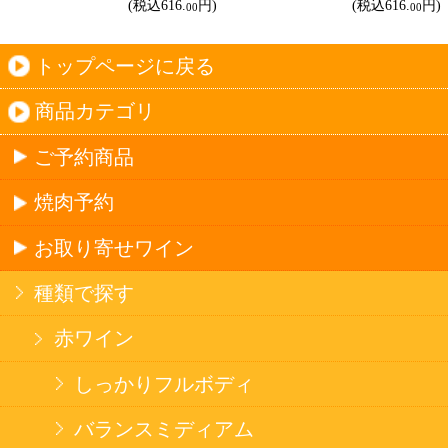
20歳未満の方の酒類の購入や、飲酒は法律で禁
じられています。
法令に従って、20歳未満の方への酒類のご注文
はお受けできません。
また、酒類を受取に来られた方が20歳未満の場
合は、酒類のお渡しをお断りしております。
表示：スマートフォン｜
PC版
このサイトは、企業の実在証明と通信の暗号化
のため、サイバートラストの
サーバ証明書
を導
入しています。
Trusted Webシールをクリックして、検証結果を
ご確認いただけます。