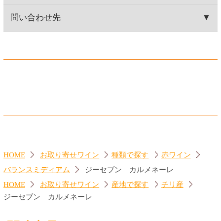
ヴィニヨン
ュット
560円
860円
(税込616.
円)
(税込946.
円)
00
00
ジーセブン シャルドネ
ランブルスコ セラ 赤
560円
560円
(税込616.
円)
(税込616.
円)
00
00
トップページに戻る
商品カテゴリ
ご予約商品
焼肉予約
お取り寄せワイン