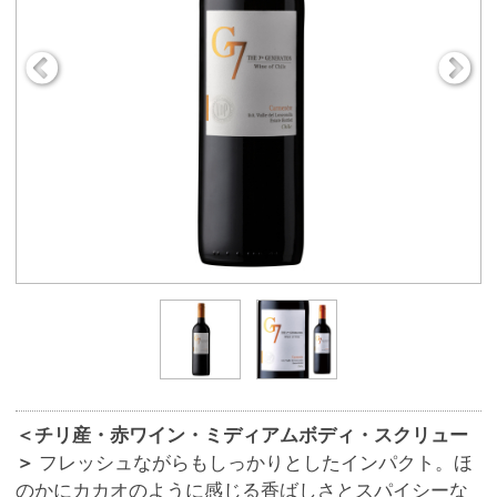
＜チリ産・赤ワイン・ミディアムボディ・スクリュー
＞
フレッシュながらもしっかりとしたインパクト。ほ
のかにカカオのように感じる香ばしさとスパイシーな
味わい。甘味・酸味・渋味の絶妙な調和がとれたワイ
ン。
商品番号
9103
560円
販売価格
(税込 616.
円)
00
数 量
※この商品は、数量 50 まで注文できます。
お気に入りに追加