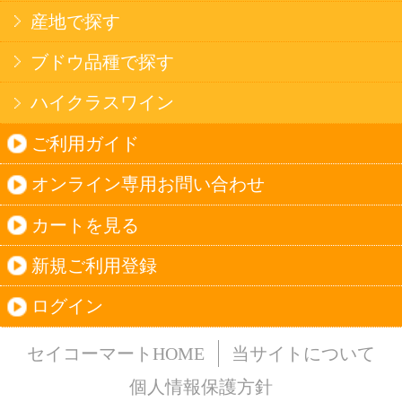
法令に従って、20歳未満の方への酒類のご注文
はお受けできません。
また、酒類を受取に来られた方が20歳未満の場
合は、酒類のお渡しをお断りしております。
表示：スマートフォン｜
PC版
このサイトは、企業の実在証明と通信の暗号化
のため、サイバートラストの
サーバ証明書
を導
入しています。
Trusted Webシールをクリックして、検証結果を
ご確認いただけます。