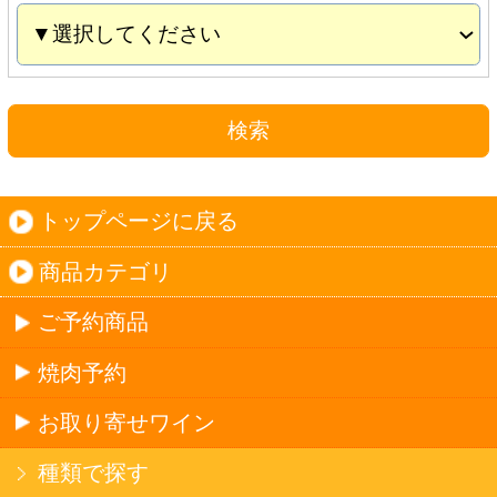
お取り寄せワイン
種類で探す
産地で探す
ブドウ品種で探す
ハイクラスワイン
ご利用ガイド
オンライン専用お問い合わせ
カートを見る
新規ご利用登録
ログイン
セイコーマートHOME
当サイトについて
個人情報保護方針
©Secoma Company, Ltd. 2016 All rights reserved.
20歳未満の方の酒類の購入や、飲酒は法律で禁
じられています。