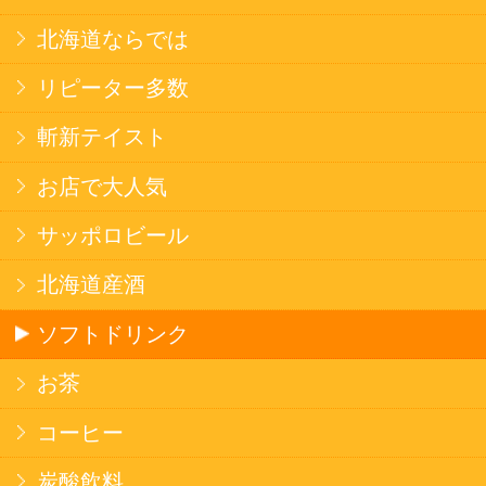
焼そば
北海道ならでは
THE定番
斬新テイスト
お菓子
バタークッキー
キャンディ
スナック
米菓
雑貨
国産不織布マスク
北海道アイスクリーム
名水珈琲
食品