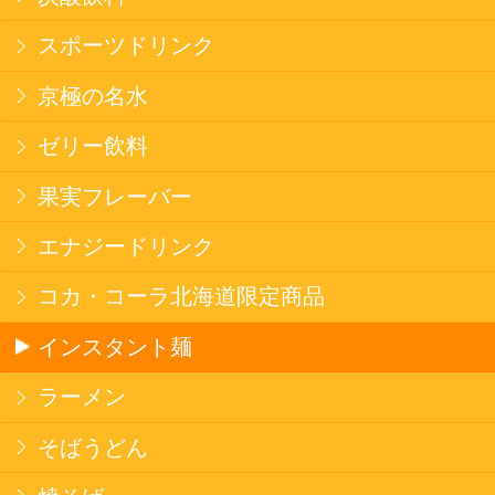
健康カレー
ごはん
みそ汁・スープ
北海道産米
フラワーギフト
ご利用ガイド
オンライン専用お問い合わせ
カートを見る
新規ご利用登録
ログイン
セイコーマートHOME
当サイトについて
個人情報保護方針
©Secoma Company, Ltd. 2016 All rights reserved.
20歳未満の方の酒類の購入や、飲酒は法律で禁
じられています。