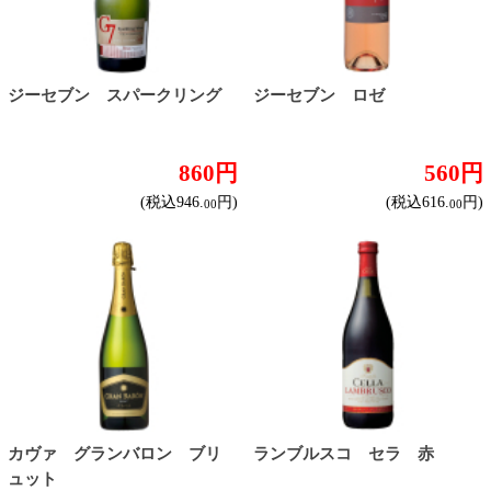
マンテ
レマンドボルドー ブリュ...
650円
1,880円
(税込715.
円)
(税込2,068.
円)
00
00
グランバロン 赤
グランバロン 白
780円
780円
(税込858.
円)
(税込858.
円)
00
00
対象商品：67件
2
3
4
1