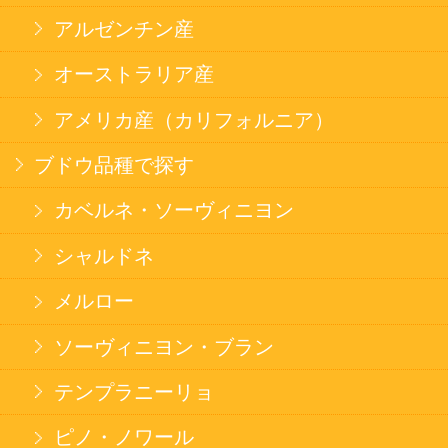
オンライン専用お問い合わせ
カートを見る
新規ご利用登録
ログイン
セイコーマートHOME
当サイトについて
個人情報保護方針
©Secoma Company, Ltd. 2016 All rights reserved.
20歳未満の方の酒類の購入や、飲酒は法律で禁
じられています。
法令に従って、20歳未満の方への酒類のご注文
はお受けできません。
また、酒類を受取に来られた方が20歳未満の場
合は、酒類のお渡しをお断りしております。
表示：スマートフォン｜
PC版