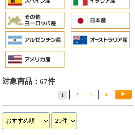
対象商品：67件
2
3
4
1
ル ビストロケ 赤
ジーセブン レゼルバ レイ
トハーベスト 500ml
550円
900円
(税込605.
円)
(税込990.
円)
00
00