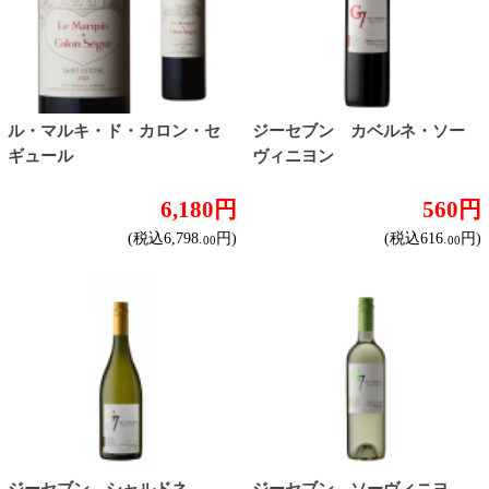
(税込616.
円)
(税込616.
円)
00
00
ジーセブン メルロー
ジーセブン レゼルバ ピノノワ
ール
560円
930円
(税込616.
円)
(税込1,023.
円)
00
00
ジーセブン グランレゼル
ジーセブン カルメネーレ
バ カベルネ・ソーヴィニヨ
ン