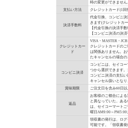
時の変更ができません
支払い方法
クレジットカード(1回
代金引換、コンビニ決
きます(クレジットカ
決済手数料
【代金引換の決済手数料】一
【コンビニ決済の決済手数
VISA・MASTER
クレジットカー
クレジットカードのご
ド
は関係ありません。お
たキャンセルの場合の
コンビニは、セイコー
つから選択できます。コ
コンビニ決済
コンビニ決済の支払い
キャンセル扱いとなりま
賞味期限
ご注文日を含み60日
お客様のご都合による
と異なっていた、ある
返品
は、セイコーマートご予
曜日AM9:00～PM5:00
領収書の発行は、ログ
可能です。「領収書発