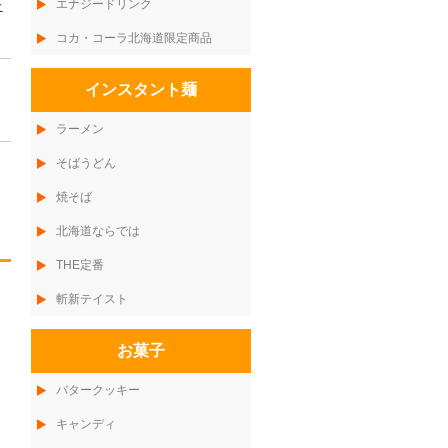
エナジードリンク
ニ
コカ・コーラ北海道限定商品
インスタント麺
ラーメン
そばうどん
焼そば
北海道ならでは
THE定番
斬新テイスト
お菓子
バタークッキー
キャンディ