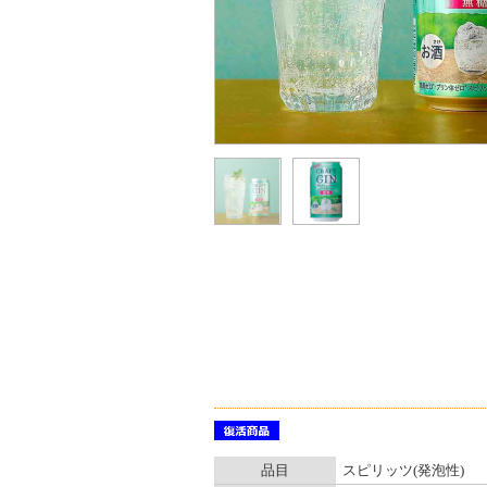
品目
スピリッツ(発泡性)