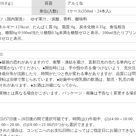
6.8ｇ)
容器
アルミ缶
単位(入数)
1ケース(350ml・24本入)
ツ（国内製造）、ゆず果汁、/炭酸、香料、酸味料
エネルギー:123kcal、たんぱく質:0g、脂質:0g、炭水化物:0.35g、食塩相当
mg、糖類0g※100ml当たり糖類0.5g未満を糖類ゼロと表示。100ml当たりプリ
ン体ゼロと表示。
ロ
●破損の恐れがありますので、衝撃・凍結を避け、直射日光の当たる車内など
間置かないでください。●開缶時には、手や指や爪を傷つけないよう、充分注
身成分等が沈殿したり、時間がたつと色が変わる事がありますが、品質には問
運転は法律で禁じられています。●妊娠中や授乳期の飲酒は、胎児・乳児の発
それがあります。●お酒は20歳になってから。
実物とは異なる場合がございます。パッケージ・画像は予告なく変更する場
7日後～28日後の間で選択可能です。時間は(1)午前中、(2)14:00～16:00
4)18:00～20:00、(5)19:00～21:00の5つから選択できます。
された場合は、コンビニへのお支払日時によってはご指定日にお届けできな