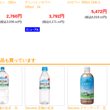
ン 350ｍ
デンパインサワー
のサワー 350ml 24本入
500ml 24...
5,472円
2,760円
3,792円
(税込6,019.
円)
20
(税込3,036.
円)
(税込4,171.
円)
00
20
商品も買っています
 京極の名水 2L
Secoma 京極の名水
Secoma グランディア 北