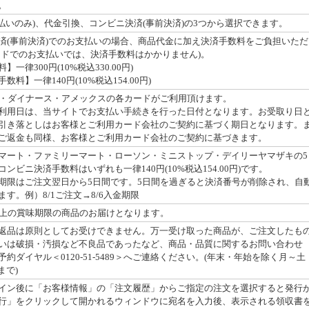
。
払いのみ)、代金引換、コンビニ決済(事前決済)の3つから選択できます。
済(事前決済)でのお支払いの場合、商品代金に加え決済手数料をご負担いただ
ードでのお支払いでは、決済手数料はかかりません)。
律300円(10%税込330.00円)
料】一律140円(10%税込154.00円)
・JCB・ダイナース・アメックスの各カードがご利用頂けます。
利用日は、当サイトでお支払い手続きを行った日付となります。お受取り日
引き落としはお客様とご利用カード会社のご契約に基づく期日となります。
ご返金も同様、お客様とご利用カード会社のご契約に基づきます。
マート・ファミリーマート・ローソン・ミニストップ・デイリーヤマザキの5
ンビニ決済手数料はいずれも一律140円(10%税込154.00円)です。
期限はご注文翌日から5日間です。5日間を過ぎると決済番号が削除され、自
す。例）8/1ご注文→8/6入金期限
以上の賞味期限の商品のお届けとなります。
返品は原則としてお受けできません。万一受け取った商品が、ご注文したも
いは破損・汚損など不良品であったなど、商品・品質に関するお問い合わせ
約ダイヤル＜0120-51-5489＞へご連絡ください。(年末・年始を除く月～土
まで)
イン後に「お客様情報」の「注文履歴」からご指定の注文を選択すると発行
行」をクリックして開かれるウィンドウに宛名を入力後、表示される領収書