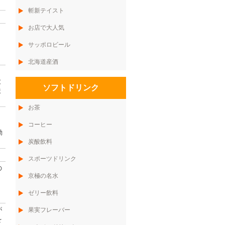
斬新テイスト
お店で大人気
サッポロビール
北海道産酒
と
ソフトドリンク
ま
お茶
コーヒー
動
炭酸飲料
スポーツドリンク
の
京極の名水
ゼリー飲料
が
果実フレーバー
を