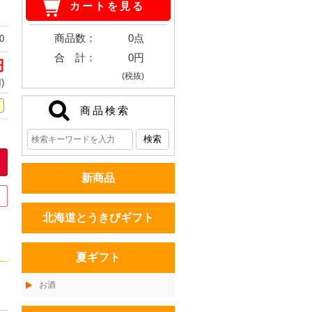
カートを見る
商品数：
0点
0
合 計：
0円
円
(税抜)
)
商品検索
新商品
北海道とうきびギフト
夏ギフト
お酒