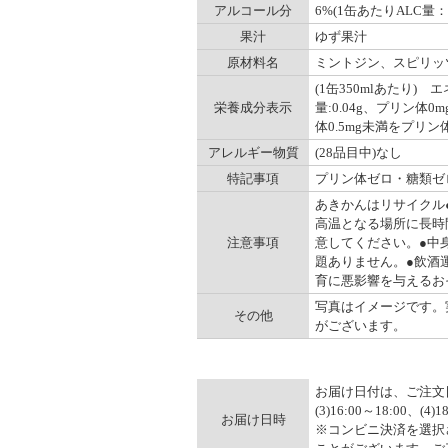
アルコール分
6%(1缶あたりALC量：1
果汁
ゆず果汁
原材料名
ミントジン、スピリッ
(1缶350mlあたり) 
栄養成分表示
量:0.04g、プリン体0
体0.5mg未満をプリ
アレルギー物質
(28品目中)なし
特記事項
プリン体ゼロ・糖類ゼ
あきかんはリサイクル
高温となる場所に長時
注意事項
意してください。●中
題ありません。●飲酒
育に悪影響を与えるお
写真はイメージです。
その他
がございます。
お届け日付は、ご注文日の
(3)16:00～18:00、(
お届け日時
※コンビニ決済を選択