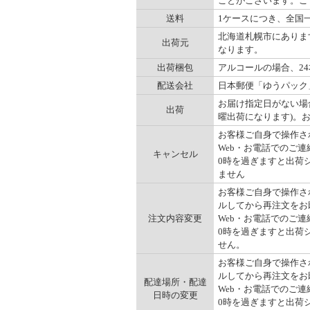
ことがございます。ご
送料
1ケースにつき、全国一律
北海道札幌市にありま
出荷元
なります。
出荷梱包
アルコールの場合、2
配送会社
日本郵便「ゆうパック
お届け指定日がない場
出荷
曜出荷になります)。
お客様ご自身で操作され
Web・お電話でのご連
キャンセル
0時を過ぎますと出荷
ません
お客様ご自身で操作され
ルしてから再注文をお
注文内容変更
Web・お電話でのご連
0時を過ぎますと出荷
せん。
お客様ご自身で操作され
ルしてから再注文をお
配達場所・配達
Web・お電話でのご連
日時の変更
0時を過ぎますと出荷