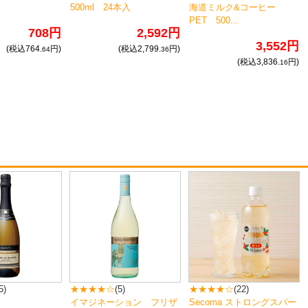
500ml 24本入
海道ミルク&コーヒー
PET 500...
708円
2,592円
3,552円
(税込764.
円)
(税込2,799.
円)
64
36
(税込3,836.
円)
16
5)
★★★★☆
(5)
★★★★☆
(22)
イマジネーション フリザ
Secoma ストロングスパー