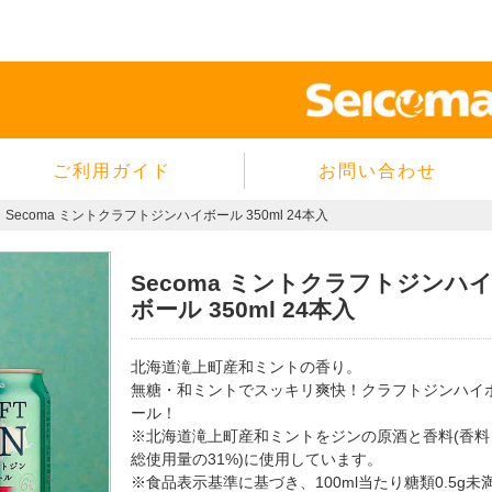
ご利用ガイド
お問い合わせ
当サイトについて
Secoma ミントクラフトジンハイボール 350ml 24本入
個人情報保護方針
サイトのご利用規約
Secoma ミントクラフトジンハ
ボール 350ml 24本入
商品のご注文方法
ご注文の確認・キャンセル
北海道滝上町産和ミントの香り。
特定商取引法に基づく表示
無糖・和ミントでスッキリ爽快！クラフトジンハイ
よくあるご質問
ール！
※北海道滝上町産和ミントをジンの原酒と香料(香料
総使用量の31%)に使用しています。
※食品表示基準に基づき、100ml当たり糖類0.5g未