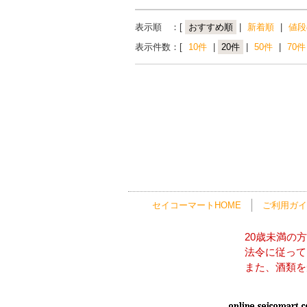
表示順 ：[
おすすめ順
|
新着順
|
値段
表示件数：[
10件
|
20件
|
50件
|
70件
セイコーマートHOME
ご利用ガイ
20歳未満の
法令に従って
また、酒類を