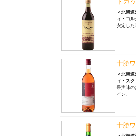
トカ
＜北海道
ィ・コル
安定した
十勝
＜北海道
ィ・スク
果実味の
イン。
十勝