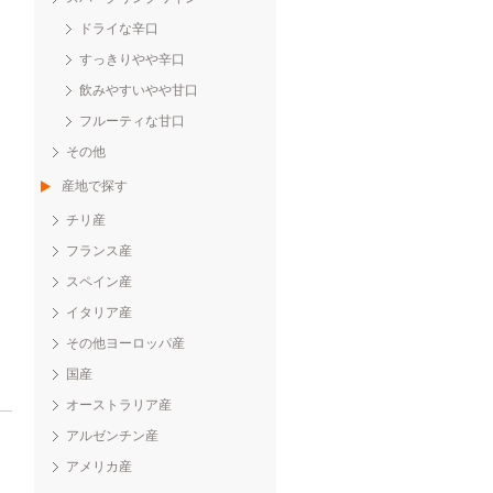
ドライな辛口
すっきりやや辛口
飲みやすいやや甘口
フルーティな甘口
その他
産地で探す
チリ産
フランス産
スペイン産
イタリア産
その他ヨーロッパ産
国産
オーストラリア産
アルゼンチン産
アメリカ産