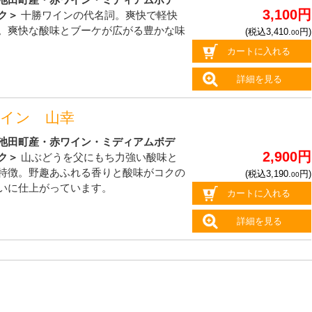
池田町産・赤ワイン・ミディアムボデ
3,100円
ク＞
十勝ワインの代名詞。爽快で軽快
。爽快な酸味とブーケが広がる豊かな味
(税込3,410.
円)
00
カートに入れる
詳細を見る
ワイン 山幸
池田町産・赤ワイン・ミディアムボデ
2,900円
ク＞
山ぶどうを父にもち力強い酸味と
特徴。野趣あふれる香りと酸味がコクの
(税込3,190.
円)
00
いに仕上がっています。
カートに入れる
詳細を見る