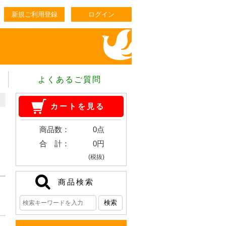
新規ご利用登録
ログイン
よくあるご質問
カートを見る
商品数：
0点
合 計：
0円
(税抜)
商品検索