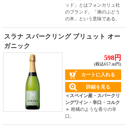
(税込880.
円)
00
カートに入れる
詳細を見る
＜イタリア産・赤ワイン・
ミディアムボディ・コルク
＞
樽熟成4ヶ月。熟成した酸味
が感じられ、飲みごたえの
ある味わい。
ファウスティーノ リベロ ウレシア レゼ
ルバ
★★★★☆
(2)
570円
(税込627.
円)
00
カートに入れる
詳細を見る
＜スペイン産・赤ワイン・
ミディアムボディ・スクリ
ュー＞
36か月熟成の飲みごたえ。