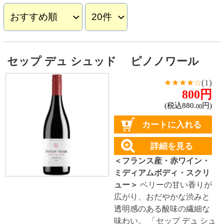
ュー＞
ベリーの甘い香りが
広がり、おだやかな渋みと
透明感のある酸味の繊細な
味わい。 「セップ デュ シュ
ッド」とはフォンカリュ社
のブランド。「南のぶどう
の木」という意味である。
スラナ スパークリング ブリュット オー
ガニック
598円
(税込657.
円)
80
カートに入れる
詳細を見る
＜スペイン産・スパークリ
ングワイン・辛口・コルク
＞
柑橘のような香りの辛
口。
アモルネロ ロッソ
★★★★☆
(2)
800円