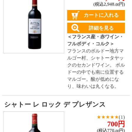
スペインの熟成期間基準最
高ランクの「グランレゼル
バ」ワイン。
対象商品：67件
1
2
3
4
トップページに戻る
商品カテゴリ
ご予約商品
焼肉予約
お取り寄せワイン
種類で探す