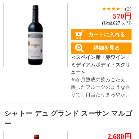
カートに入れる
詳細を見る
＜フランス産・赤ワイン・
ミディアムボディ・コルク
＞
フランス赤ワイン銘醸地の
ボルドーワイン。
2025年ジルベールガイヤー
ル 金賞受賞。
ファウスティーノ リベロ ウレシア グラ
ンレゼルバ
★★★★☆
(1)
700円
(税込770.
円)
00
カートに入れる
詳細を見る
＜スペイン産・赤ワイン・
ミディアムボディ・スクリ
ュー＞
60ヵ月熟成の飲みごたえ。