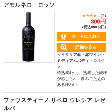
熟したフルーツのような香
りで、口当たりまろやか。
シャトー デュ グランド スーサン マルゴ
ー
2,680円
(税込2,948.
円)
00
カートに入れる
詳細を見る
＜フランス産・赤ワイン・
フルボディ・コルク＞
フランスのボルドー地方マ
ルゴー村、シャトータヤッ
クのセカンドワイン。 ボル
ドーの中でも南に位置する
マルゴー。酸が低めにな
り、味わいは丸くなる。
シャトー レ ロック デ プレザンス
★★★★★
(1)
700円
(税込770.
円)
00