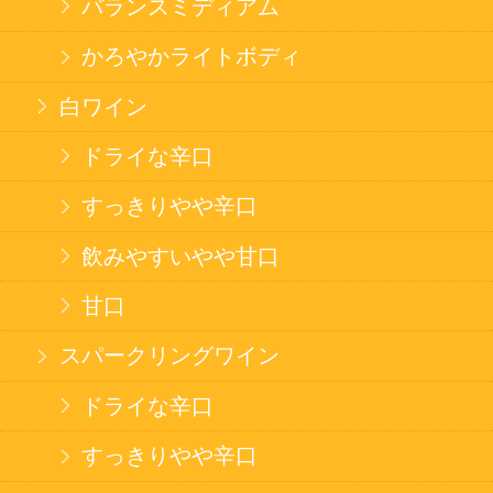
法令に従って、20歳未満の方への酒類のご注文
はお受けできません。
また、酒類を受取に来られた方が20歳未満の場
合は、酒類のお渡しをお断りしております。
表示：スマートフォン｜
PC版
このサイトは、企業の実在証明と通信の暗号化
のため、サイバートラストの
サーバ証明書
を導
入しています。
Trusted Webシールをクリックして、検証結果を
ご確認いただけます。