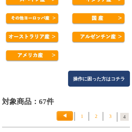
操作に困った方はコチラ
対象商品：67件
1
2
3
4
セップ デュ シュッド ピノノワール
★★★★☆
(1)
800円
(税込880.
円)
00
カートに入れる
詳細を見る
＜フランス産・赤ワイン・
ミディアムボディ・スクリ