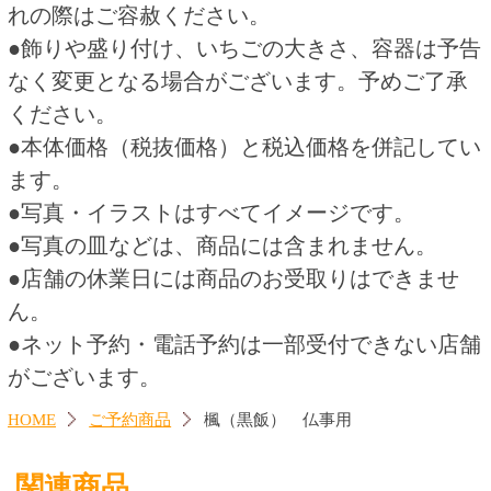
アレンジメント（レッド）
とろーりチーズのミックスピ
予約
ザ 予約
3,650円
1,380円
(税込4,015.
円)
(税込1,490.
円)
00
40
この商品を買った人はこんな商品
も買っています
チョコデコレーション５号
テイクアウト！オードブル 予
約
3,800円
1,200円
(税込4,104.
円)
(税込1,296.
円)
00
00