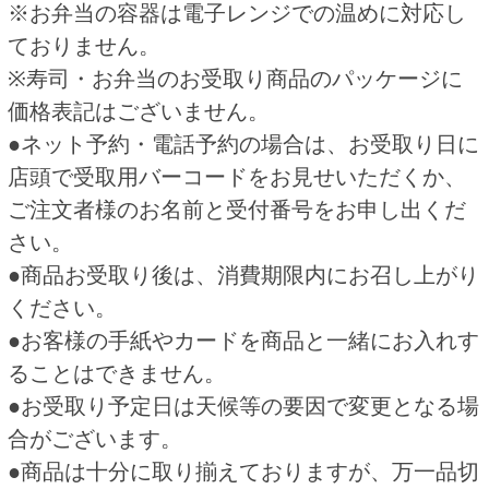
ん。
●ネット予約・電話予約は一部受付できない店舗
がございます。
HOME
ご予約商品
楓（黒飯） 仏事用
関連商品
通年Ａセット
橘（鮭） 仏事用
2,980円
880円
(税込3,218.
円)
(税込950.
円)
40
40