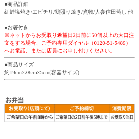
よくある質問はこちら
商品番号
3177
お渡し可能期間
4月1日～11月3日
1,550円
販売価格
(税込 1,674.
円)
00
数 量
※この商品は、数量 50 まで注文できます。
お気に入りに追加
●予約締切後のキャンセル、変更はお受けできま
せん。
※お弁当の容器は電子レンジでの温めに対応し
ておりません。
※寿司・お弁当のお受取り商品のパッケージに