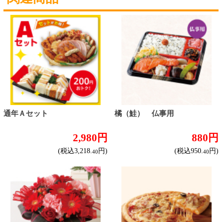
花 仏事用
月 仏事用
1,300円
1,850円
(税込1,404.
円)
(税込1,998.
円)
00
00
トップページに戻る
商品カテゴリ
ご予約商品
焼肉予約
お取り寄せワイン
種類で探す
産地で探す