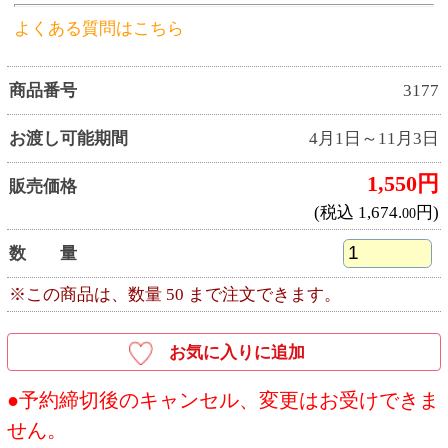
価格表記はございません。
●ネット予約・電話予約の場合は、お受取り日に
店頭で受取用バーコードをお見せいただくか、
ご注文者様のお名前と受付番号をお申し出くだ
さい。
●商品お受取り後は、消費期限内にお召し上がり
ください。
●お客様の手紙やカードを商品と一緒にお入れす
ることはできません。
●お受取り予定日は天候等の要因で変更となる場
合がございます。
●商品は十分に取り揃えておりますが、万一品切
れの際はご容赦ください。
●飾りや盛り付け、いちごの大きさ、容器は予告
なく変更となる場合がございます。予めご了承
ください。
●本体価格（税抜価格）と税込価格を併記してい
ます。
●写真・イラストはすべてイメージです。
●写真の皿などは、商品には含まれません。
●店舗の休業日には商品のお受取りはできませ