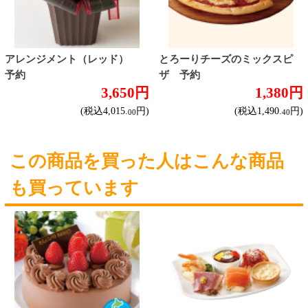
ブドウ品種で探す
ハイクラスワイン
ご利用ガイド
オンライン専用お問い合わせ
カートを見る
新規ご利用登録
ログイン
セイコーマートHOME
当サイトについて
個人情報保護方針
©Secoma Company, Ltd. 2016 All rights reserved.
20歳未満の方の酒類の購入や、飲酒は法律で禁
じられています。
法令に従って、20歳未満の方への酒類のご注文
はお受けできません。
また、酒類を受取に来られた方が20歳未満の場
合は、酒類のお渡しをお断りしております。