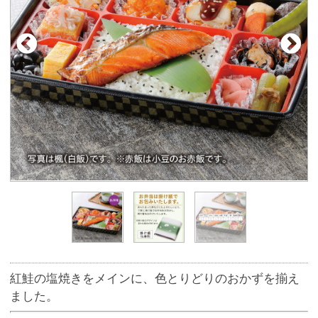
紅鮭の塩焼きをメインに、色とりどりのおかずを揃え
ました。
■商品詳細
紅鮭塩焼き/エビチリ/鶏照り焼き/煮物/人参信田蒸し 他
●お箸付き
※ネットからお受取り希望日2日前に50個以上の大口注
文をする場合、ご予約専用ダイヤル（0120-51-5489）
へお電話、または店員にお申し付けください。
■商品サイズ
約19cm×28cm×5cm(容器サイズ)