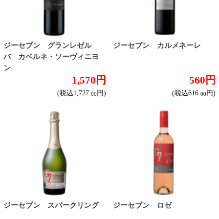
ランブルスコ セラ 白
ランブルスコ ディ モデナ ロゼ
560円
560円
(税込616.
円)
(税込616.
円)
00
00
カンティ モスカート スプ
エイブラーエクセレンス ク
マンテ
レマンドボルドー ブリュ...
650円
1,880円
(税込715.
円)
(税込2,068.
円)
00
00