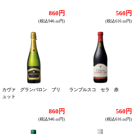
グランバロン 赤
グランバロン 白
780円
780円
(税込858.
円)
(税込858.
円)
00
00
対象商品：67件
2
3
4
1
トップページに戻る