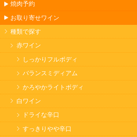
ログイン
セイコーマートHOME
当サイトについて
個人情報保護方針
©Secoma Company, Ltd. 2016 All rights reserved.
20歳未満の方の酒類の購入や、飲酒は法律で禁
じられています。
法令に従って、20歳未満の方への酒類のご注文
はお受けできません。
また、酒類を受取に来られた方が20歳未満の場
合は、酒類のお渡しをお断りしております。
表示：スマートフォン｜
PC版
このサイトは、企業の実在証明と通信の暗号化