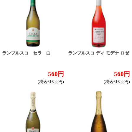
商品カテゴリ
ご予約商品
焼肉予約
お取り寄せワイン
種類で探す
赤ワイン
しっかりフルボディ
バランスミディアム
かろやかライトボディ
白ワイン
ドライな辛口
すっきりやや辛口
飲みやすいやや甘口
甘口