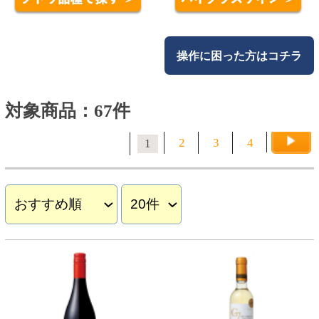
2
3
4
1
ル ビストロケ 赤
ジーセブン レゼルバ レイ
トハーベスト 500ml
550円
900円
(税込605.
円)
(税込990.
円)
00
00