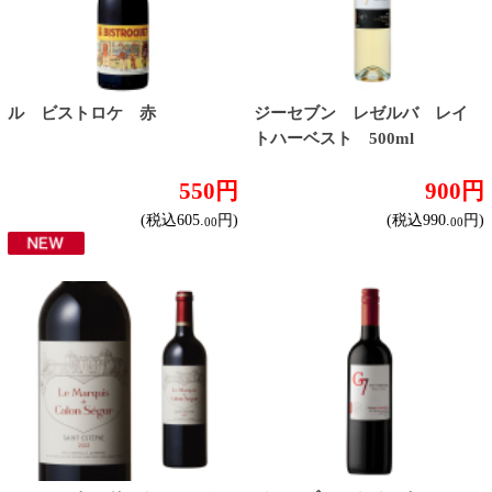
ル・マルキ・ド・カロン・セ
ジーセブン カベルネ・ソー
ギュール
ヴィニヨン
6,180円
560円
(税込6,798.
円)
(税込616.
円)
00
00
ジーセブン シャルドネ
ジーセブン ソーヴィニヨ
ン・ブラン
560円
560円
(税込616.
円)
(税込616.
円)
00
00