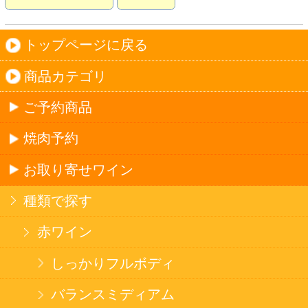
ご利用ガイド
オンライン専用お問い合わせ
カートを見る
新規ご利用登録
ログイン
セイコーマートHOME
当サイトについて
個人情報保護方針
©Secoma Company, Ltd. 2016 All rights reserved.
20歳未満の方の酒類の購入や、飲酒は法律で禁
じられています。
法令に従って、20歳未満の方への酒類のご注文
はお受けできません。
また、酒類を受取に来られた方が20歳未満の場
合は、酒類のお渡しをお断りしております。
表示：スマートフォン｜
PC版