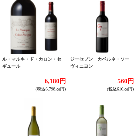
ン・ブラン
560円
560円
(税込616.
円)
(税込616.
円)
00
00
ジーセブン メルロー
ジーセブン レゼルバ ピノノワ
ール
560円
930円
(税込616.
円)
(税込1,023.
円)
00
00