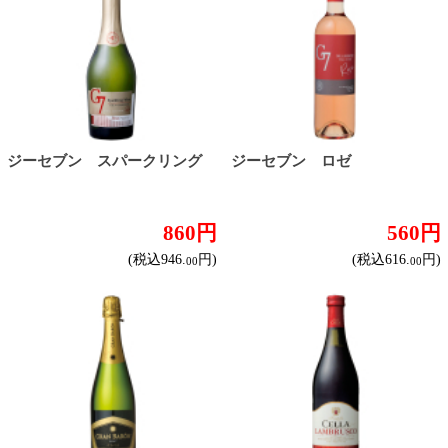
カンティ モスカート スプ
エイブラーエクセレンス ク
マンテ
レマンドボルドー ブリュ...
650円
1,880円
(税込715.
円)
(税込2,068.
円)
00
00
グランバロン 赤
グランバロン 白
780円
780円
(税込858.
円)
(税込858.
円)
00
00
対象商品：67件
2
3
4
1