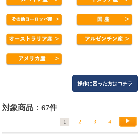
操作に困った方はコチラ
対象商品：67件
2
3
4
1
ル ビストロケ 赤
ジーセブン レゼルバ レイ
トハーベスト 500ml