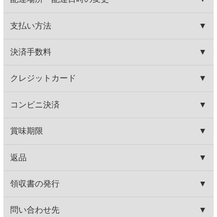
930円
650円
(税込1,023.
円)
(税込715.
円)
00
00
ジーセブン ロゼ
イーター ピノ・ノワール
カリフォルニア
560円
1,980円
(税込616.
円)
(税込2,178.
円)
00
00
この商品を買った人はこんな商品
も買っています