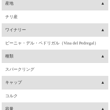
ぶどう品種
シャルドネ80%、ピノ・ノワール20%
味
やや辛口
味わい
桃やりんごのようなフルーティーな香りが広がり、
フレッシュな果実味とクリーミーな泡立ちが特長の
やや辛口スパークリング。
飲みごろ温度
6～8℃
注意事項
飲酒運転は法律で禁じられています。妊娠中や授乳
期の飲酒は、胎児・乳児の発育に悪影響を与えるお
それがあります。お酒は20歳になってから。※商品
ラベルは変更する場合があります。※実際に届くワ