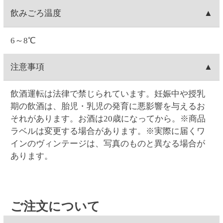
17:00まで対応可能です。
(23:59)まで
こちら
から可能です。一度キャンセルし
0時を過ぎますと出荷システムにご注文データが自動
てから再注文をお願い致します。
お客様ご自身で操作される場合は、ご注文の当日中
支払い方法
連携され出荷準備に入る為、キャンセルができませ
Web・お電話でのご連絡の場合は、ご注文日の9:00～
(23:59)まで
こちら
から可能です。一度キャンセルし
ん
17:00まで対応可能です。
てから再注文をお願い致します。
クレジットカード(1回払いのみ)、代金引換、コンビ
決済手数料
0時を過ぎますと出荷システムにご注文データが自動
Web・お電話でのご連絡の場合は、ご注文日の9:00～
ニ決済(事前決済)の3つから選択できます。
連携され出荷準備に入る為、内容変更ができませ
17:00まで対応可能です。
代金引換、コンビニ決済(事前決済)でのお支払いの場
ん。
クレジットカード
0時を過ぎますと出荷システムにご注文データが自動
合、商品代金に加え決済手数料をご負担いただきま
連携され出荷準備に入る為、配達場所・配達日時の
す(クレジットカードでのお支払いでは、決済手数料
VISA・MASTER・JCB・ダイナース・アメックスの
変更ができません。
コンビニ決済
はかかりません)。
各カードがご利用頂けます。
【代金引換の決済手数料】一律300円(税込330.00円)
クレジットカードのご利用日は、当サイトでお支払
コンビニは、セイコーマート・ファミリーマート・
賞味期限
【コンビニ決済の決済手数料】一律140円(税込154.00
い手続きを行った日付となります。お受取り日とは
ローソン・ミニストップ・デイリーヤマザキの5つか
円)
関係ありません。お引き落としはお客様とご利用カ
ら選択できます。コンビニ決済手数料はいずれも一
ワインの場合は賞味期限の表示はございません。
返品
ード会社のご契約に基づく期日となります。またキ
律140円(税込154.00円)です。
ャンセルの場合のご返金も同様、お客様とご利用カ
コンビニ決済の支払い期限はご注文翌日から5日間で
お客様のご都合による返品は原則としてお受けでき
ード会社のご契約に基づきます。
領収書の発行
す。5日間を過ぎると決済番号が削除され、自動キャ
ません。万一受け取った商品が、ご注文したものと
ンセル扱いとなります。例）8/1ご注文→8/6入金期限
異なっていた、あるいは破損・汚損など不良品であ
領収書の発行は、ログイン後に「お客様情報」の
問い合わせ先
ったなど、商品・品質に関するお問い合わせは、セ
「注文履歴」からご指定の注文を選択すると発行が
イコーマートご予約ダイヤル＜0120-51-5489＞へご
可能です。「領収書発行」をクリックして開かれる
お問い合わせはWeb問い合わせか電話にてお願い致し
連絡ください。(年末年始を除く月～土曜日AM9:00～
ウィンドウに宛名を入力後、表示される領収書を印
ます。
PM5:00まで)
刷してください。クレジットカード決済の場合はご
●
Webお問い合わせ
（7営業日以内に入力アドレス宛
注文の翌日から発行可能となります。コンビニ支払
にEメールにて回答いたします）
いの場合はご入金されてから発行可能となります。
●セイコーマートご予約ダイヤル 0120-51-5489（年
代引きは発行できません。
末年始を除く月～土曜日 AM9:00～PM5:00まで）
※ご入金日から4か月間発行が可能です。