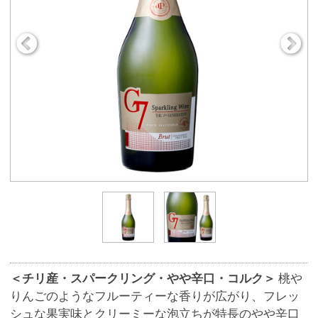
＜チリ産・スパークリング・やや辛口・コルク＞
桃や
りんごのようなフルーティーな香りが広がり、フレッ
シュな果実味とクリーミーな泡立ちが特長のやや辛口
スパークリング。
商品番号
9181
860円
販売価格
(税込 946.
円)
00
数 量
※この商品は、数量 50 まで注文できます。
お気に入りに追加
ワイン名