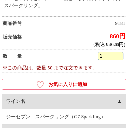
ジーセブン スパークリング（G7 Sparkling）
産地
チリ産
ワイナリー
ビーニャ・デル・ペドリガル（Vina del Pedregal）
種類
スパークリング
キャップ
コルク
容量
750ML