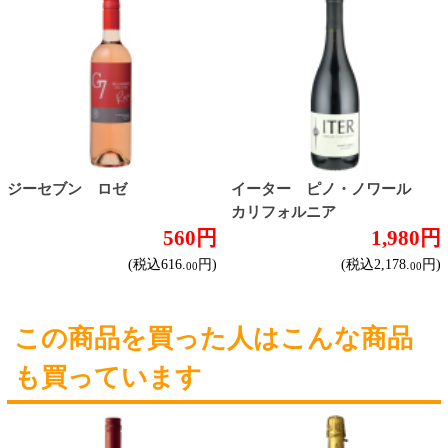
すっきりやや辛口
飲みやすいやや甘口
フルーティな甘口
その他
産地で探す
チリ産
フランス産
スペイン産
イタリア産
その他ヨーロッパ産
国産
オーストラリア産
アルゼンチン産
アメリカ産