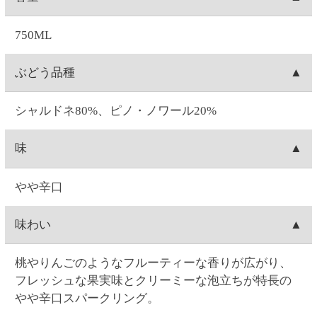
インのヴィンテージは、写真のものと異なる場合が
あります。
ご注文について
お届け日時
お届け日付は、ご注文日の7日後～28日後の間で選択
送料
可能です。時間は1)午前中、2)14:00～16:00、3)16:00
～18:00、4)18:00～20:00、5)19:00～21:00の5つから
1箱(最大12本入り)につき、全国一律550円(10%税込
出荷元
選択できます。
605.00円)の送料が発生します。12本単位のご購入で
※コンビニ決済を選択された場合は、コンビニへの
送料無料となります。例）ワイン3本ご注文→送料
北海道札幌市にあります、セイコーマートのグルー
出荷梱包
お支払日時によってはご指定日にお届けできないこ
550円(10%税込605.00円)。ワイン15本ご注文→12本
プ会社(セイコーフレッシュフーズ)からの出荷となり
とがございます。ご了承ください。
分は送料無料。3本分は送料550円(10%税込605.00
ます。
ワインの場合、本数によって、2本箱・6本箱・12本
配送会社
円)。ワイン24本ご注文→12本単位なので送料無料。
箱の段ボールに宛名状を貼りつけて配送致します。
日本郵便「ゆうパック」にて配送致します。配送会
出荷
社は選択できません。
お届け指定日がない場合は、注文日の翌日に出荷致
キャンセル
します(日曜を除く。注文翌日が日曜の場合は月曜出
荷になります)。お届け日時指定がある場合は、お届
お客様ご自身で操作される場合は、ご注文の当日中
注文内容変更
け指定日の1週間前に出荷します。
(23:59)まで
こちら
から可能です。
Web・お電話でのご連絡の場合は、ご注文日の9:00～
お客様ご自身で操作される場合は、ご注文の当日中
配達場所・配達日時の変更