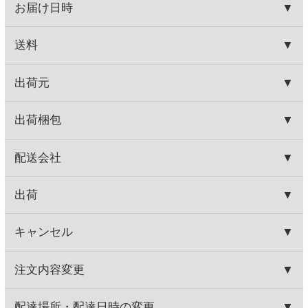
ご了承ください。
HOME
お取り寄せワイン
産地で探す
チリ産
ジーセブン スパークリング
HOME
お取り寄せワイン
ブドウ品種で探す
シャルドネ
ジーセブン スパークリング
HOME
お取り寄せワイン
種類で探す
スパークリングワイン
すっきりやや辛口
ジーセブン スパークリング
HOME
お取り寄せワイン
ブドウ品種で探す
ピノ・ノワール
ジーセブン スパークリング
関連商品
ジーセブン レゼルバ ピノノワ
シエロ１０ ビアンコ
ール