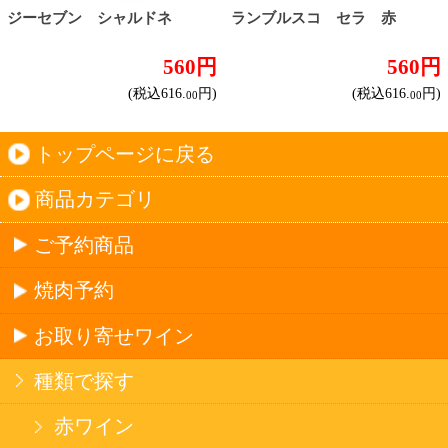
セイコーマートHOME
当サイトについて
個人情報保護方針
©Secoma Company, Ltd. 2016 All rights reserved.
20歳未満の方の酒類の購入や、飲酒は法律で禁
じられています。
法令に従って、20歳未満の方への酒類のご注文
はお受けできません。
また、酒類を受取に来られた方が20歳未満の場
合は、酒類のお渡しをお断りしております。
表示：スマートフォン｜
PC版
このサイトは、企業の実在証明と通信の暗号化
のため、サイバートラストの
サーバ証明書
を導
入しています。